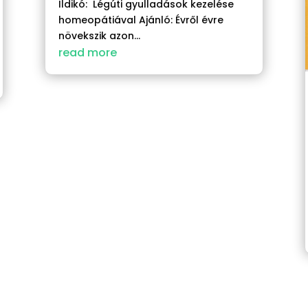
Ildikó: Légúti gyulladások kezelése
homeopátiával Ajánló: Évről évre
növekszik azon...
read more