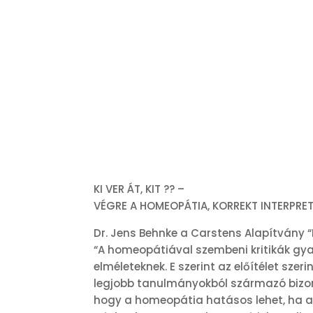
KI VER ÁT, KIT ?? –
VÉGRE A HOMEOPÁTIA, KORREKT INTERPRE
Dr. Jens Behnke a Carstens Alapítvány 
“A homeopátiával szembeni kritikák gy
elméleteknek. E szerint az előítélet sze
legjobb tanulmányokból származó bizon
hogy a homeopátia hatásos lehet, ha a ha