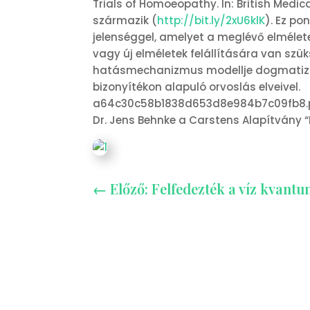
Trials of Homoeopathy. In: British Medica
származik (
http://bit.ly/2xU6klK
). Ez p
jelenséggel, amelyet a meglévő elmélet
vagy új elméletek felállítására van szü
hatásmechanizmus modellje dogmatiz
bizonyítékon alapuló orvoslás elveivel.
a64c30c58b1838d653d8e984b7c09fb8.
Dr. Jens Behnke a Carstens Alapítvány 
←
Előző: Felfedezték a víz kvantu