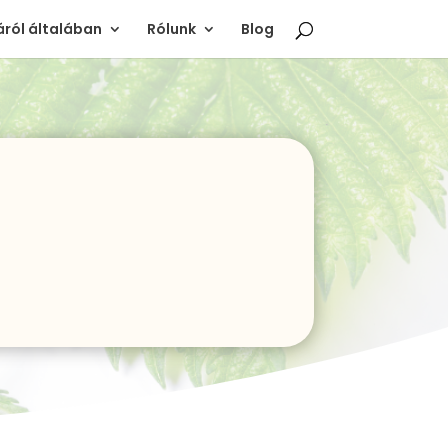
ról általában
Rólunk
Blog