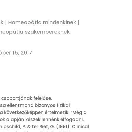
ek
|
Homeopátia mindenkinek
|
eopátia szakembereknek
óber 15, 2017
csoportjának felelőse.
a ellentmond bizonyos fizikai
t a következőképpen értelmezik: “Még a
k alapján készek lennénk elfogadni,
ild, P. & ter Riet, G. (1991): Clinical