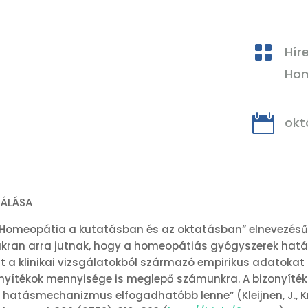

Hír
Hom

okt
TÁLÁSA
“Homeopátia a kutatásban és az oktatásban” elnevezésű 
akran arra jutnak, hogy a homeopátiás gyógyszerek hatás
rint a klinikai vizsgálatokból származó empirikus adatoka
yítékok mennyisége is meglepő számunkra. A bizonyítéko
tásmechanizmus elfogadhatóbb lenne” (Kleijnen, J., Knipsch