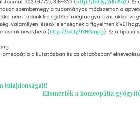
l Journal, 302 (6772), 316–323 (
http://bit.ly/2rRuSaZ
). Ez
ontosan szembemegy a tudományos módszertan alapvető e
ekkel nem tudunk kielégítően megmagyarázni, akkor vagy
kség. Valamilyen létező jelenségnek a figyelmen kívül hag
musnak nevezhető.(
http://bit.ly/1YHGmpg
). Ez a típusú
png
“Homeopátia a kutatásban és az oktatásban” elnevezésű 
m tulajdonságait!
Elismerték a homeopátia gyógyító