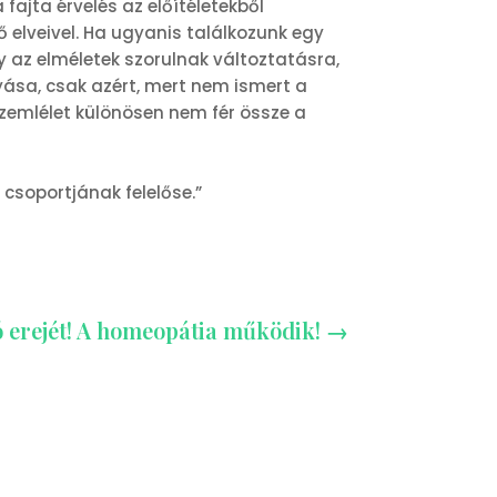
 a fajta érvelés az előítéletekből
lveivel. Ha ugyanis találkozunk egy
 az elméletek szorulnak változtatásra,
yása, csak azért, mert nem ismert a
 szemlélet különösen nem fér össze a
csoportjának felelőse.”
 erejét! A homeopátia működik!
→